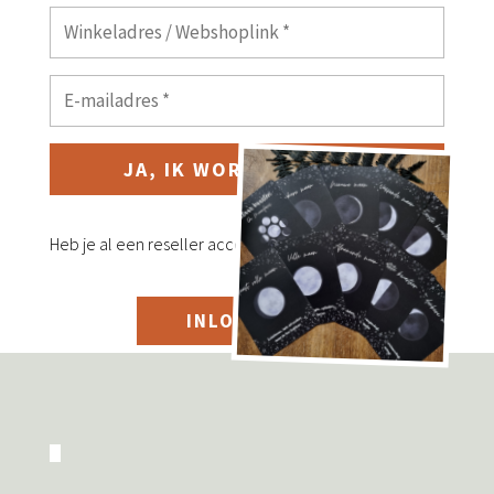
JA, IK WORD RESELLER
Heb je al een reseller account? Log dan hieronder in.
INLOGGEN